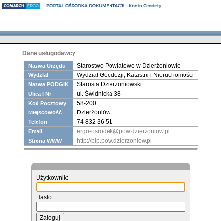
Dane usługodawcy
Starostwo Powiatowe w Dzierżoniowie
Nazwa Urzędu
Wydział Geodezji, Katastru i Nieruchomości
Wydział
Starosta Dzierżoniowski
Nazwa PODGiK
ul. Świdnicka 38
Ulica I Nr
58-200
Kod Pocztowy
Dzierżoniów
Miejscowość
74 832 36 51
Telefon
ergo-osrodek@pow.dzierzoniow.pl
Email
http://bip.pow.dzierzoniow.pl
Strona WWW
Użytkownik:
Hasło: