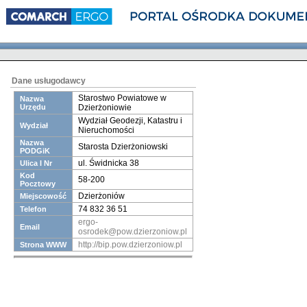
Dane usługodawcy
Starostwo Powiatowe w
Nazwa
Urzędu
Dzierżoniowie
Wydział Geodezji, Katastru i
Wydział
Nieruchomości
Nazwa
Starosta Dzierżoniowski
PODGiK
ul. Świdnicka 38
Ulica I Nr
Kod
58-200
Pocztowy
Dzierżoniów
Miejscowość
74 832 36 51
Telefon
ergo-
Email
osrodek@pow.dzierzoniow.pl
http://bip.pow.dzierzoniow.pl
Strona WWW